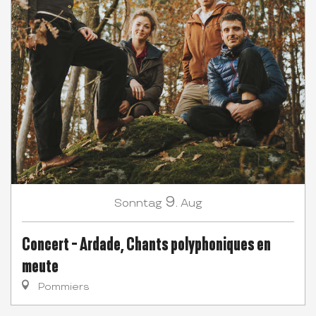
9.
Sonntag
Aug
Concert - Ardade, Chants polyphoniques en
meute
Pommiers