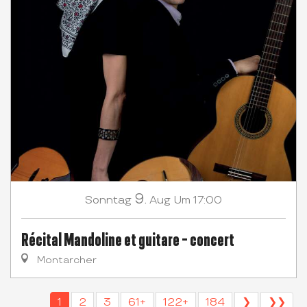
9.
Sonntag
Aug
Um 17:00
Récital Mandoline et guitare - concert
Montarcher
1
2
3
61+
122+
184
❯
❯❯