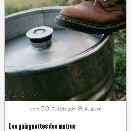
30.
9.
Juli
August
vom
bis zum
Les guinguettes des matrus