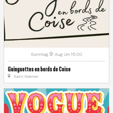
9.
Sonntag
Aug
Um 15:00
Guinguettes en bords de Coise
Saint-Galmier