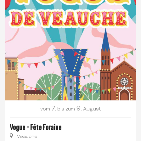
7.
9.
August
vom
bis zum
Vogue - Fête Foraine
Veauche