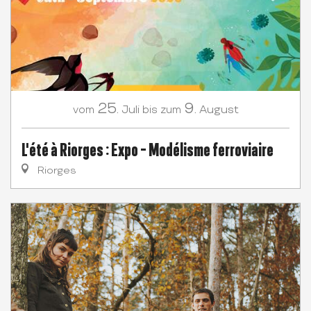
25.
9.
Juli
August
vom
bis zum
L'été à Riorges : Expo - Modélisme ferroviaire
Riorges