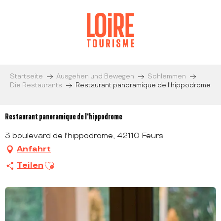
Aller
au
contenu
principal
Startseite
Ausgehen und Bewegen
Schlemmen
Die Restaurants
Restaurant panoramique de l'hippodrome
Restaurant panoramique de l'hippodrome
3 boulevard de l'hippodrome, 42110 Feurs
Anfahrt
Ajouter aux favoris
Teilen