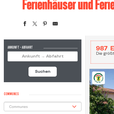
Ferienhäuser und Fer
ANKUNFT - ABFAHRT
987
E
Die größt
Suchen
COMMUNES