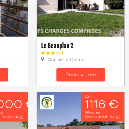
Le Beauplan 2
Chalain-le-Comtal
Reservieren
Ab
000 €
1116 €
he
Woche
enwohnung)
(Ferienwohnung)