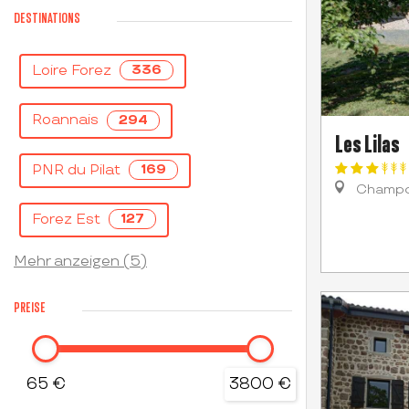
DESTINATIONS
Loire Forez
336
Roannais
294
Les Lilas
PNR du Pilat
169
Champo
Forez Est
127
Mehr anzeigen (5)
PREISE
65 €
3800 €