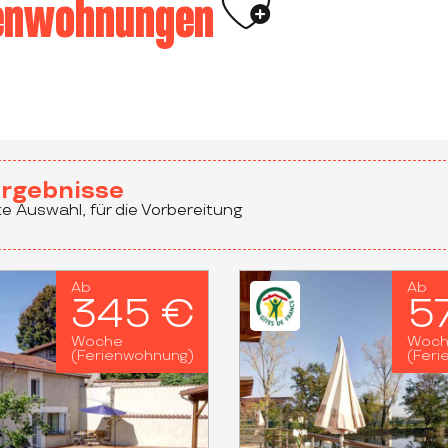
Ajouter aux fa
ienwohnungen
rgebnisse
e Auswahl, für die Vorbereitung
Ab
Ab
345 €
5
Woche
Woc
(Ferienwohnung)
(Feri