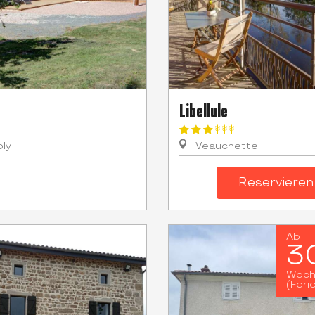
Libellule
ly
Veauchette
Reservieren
Ab
3
Woc
(Feri