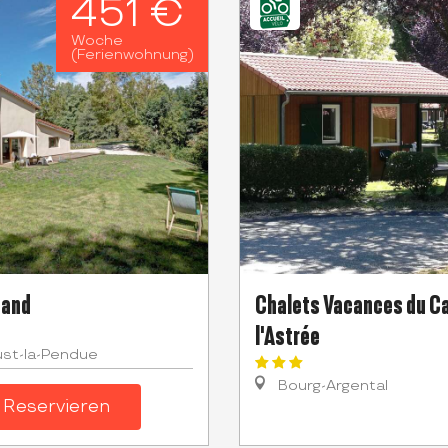
451 €
Woche
(Ferienwohnung)
Gand
Chalets Vacances du C
l'Astrée
ust-la-Pendue
Bourg-Argental
Reservieren