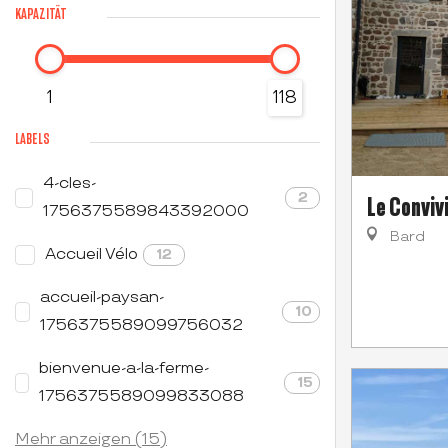
KAPAZITÄT
1
118
LABELS
4-cles-
2
Le Convivi
1756375589843392000
Bard
Accueil Vélo
12
accueil-paysan-
10
1756375589099756032
bienvenue-a-la-ferme-
15
1756375589099833088
Mehr anzeigen (15)