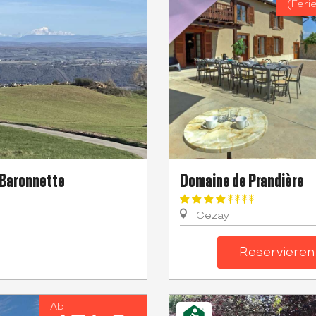
(Feri
a Baronnette
Domaine de Prandière
Cezay
Reservieren
Ab