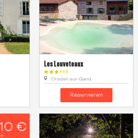
Les Louveteaux
Croizet-sur-Gand
Reservieren
710 €
he