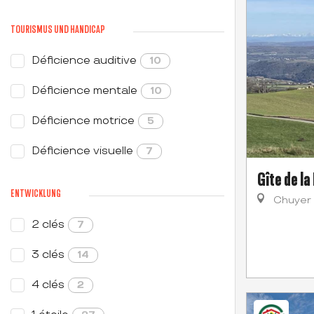
TOURISMUS UND HANDICAP
Déficience auditive
10
Déficience mentale
10
Déficience motrice
5
Déficience visuelle
7
Gîte de l
ENTWICKLUNG
Chuyer
2 clés
7
3 clés
14
4 clés
2