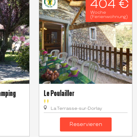
404 €
Woche
(Ferienwohnung)
amping
Le Poulailler
La Terrasse-sur-Dorlay
Reservieren