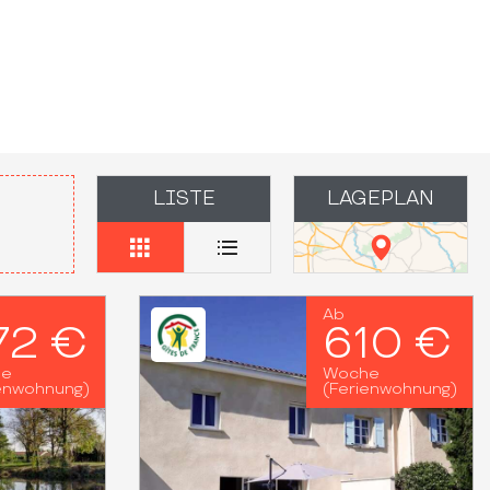
voris
LISTE
LAGEPLAN
Ab
72 €
610 €
he
Woche
enwohnung)
(Ferienwohnung)