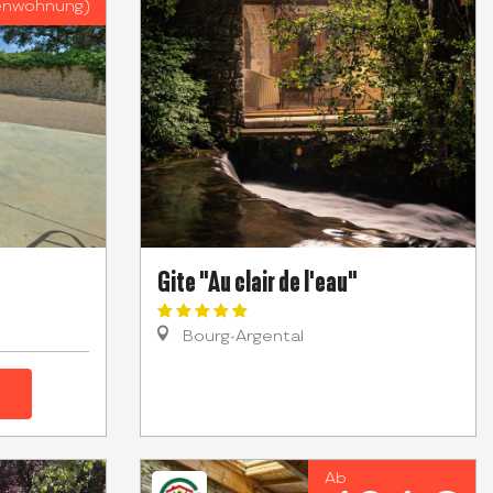
enwohnung)
Gite "Au clair de l'eau"
Bourg-Argental
Ab