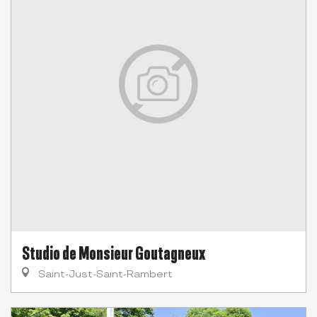
Studio de Monsieur Goutagneux
Saint-Just-Saint-Rambert