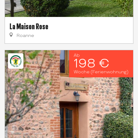
La Maison Rose
Roanne
Ab
198 €
Woche (Ferienwohnung)