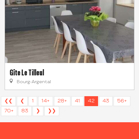
Gîte Le Tilleul
Bourg-Argental
❮❮
❮
1
14+
28+
41
42
43
56+
70+
83
❯
❯❯