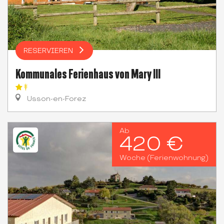
RESERVIEREN
Kommunales Ferienhaus von Mary III
Usson-en-Forez
Ab
420 €
Woche (Ferienwohnung)