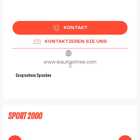
KONTAKT
KONTAKTIEREN SIE UNS
www.equitastree.com
Gesprochene Sprachen
Gesprochene Sprachen
SPORT 2000
MONTBRISON