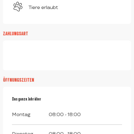
Tiere erlaubt
ZAHLUNGSART
ÖFFNUNGSZEITEN
Das ganze Jahr über
Das ganze Jahr über
Montag
08:00 - 18:00