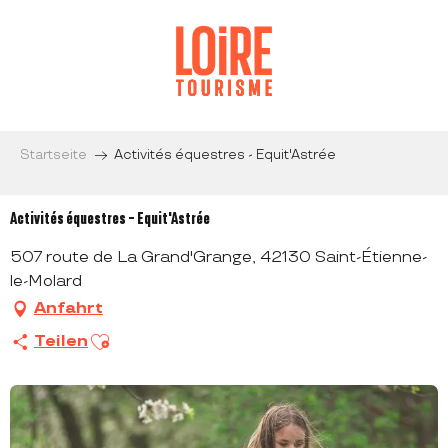
Aller
au
contenu
principal
Startseite
Activités équestres - Equit'Astrée
Activités équestres - Equit'Astrée
507 route de La Grand'Grange, 42130 Saint-Étienne-
le-Molard
Anfahrt
Ajouter aux favoris
Teilen