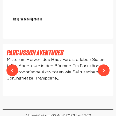
Gesprochene Sprachen
Gesprochene Sprachen
Ab
20
€
PARC USSON AVENTURES
Mitten im Herzen des Haut Forez, erleben Sie ein
tolles Abenteuer in den Bäumen. Im Park können
Sie akrobatische Aktivitäten wie Seilrutschen,
Sprungnetze, Trampoline,...
USSON-EN-FOREZ
Aktualisiert am 02 April 2026 Um 16:52