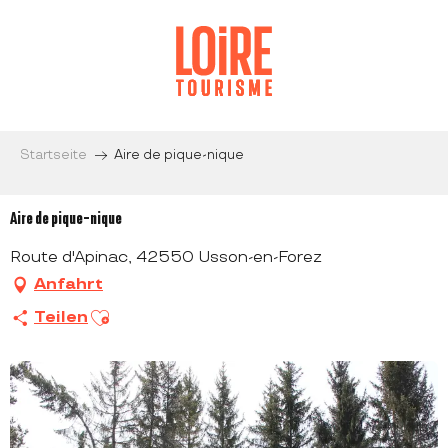
Aller
au
contenu
principal
Startseite
Aire de pique-nique
Aire de pique-nique
Route d'Apinac, 42550 Usson-en-Forez
Anfahrt
Ajouter aux favoris
Teilen