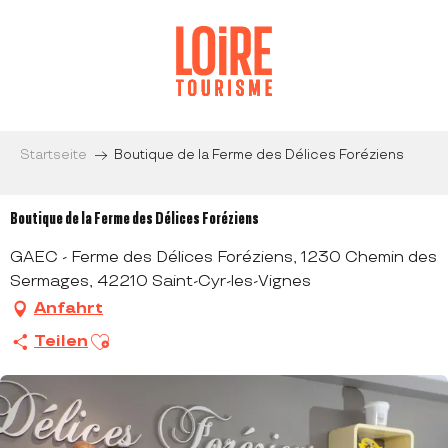
Aller
au
contenu
principal
Startseite
Boutique de la Ferme des Délices Foréziens
Boutique de la Ferme des Délices Foréziens
GAEC - Ferme des Délices Foréziens, 1230 Chemin des
Sermages, 42210 Saint-Cyr-les-Vignes
Anfahrt
Ajouter aux favoris
Teilen