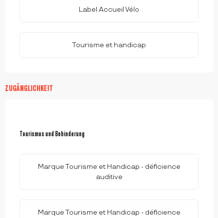
Label Accueil Vélo
Tourisme et handicap
ZUGÄNGLICHKEIT
Tourismus und Behinderung
Tourismus und Behinderung
Marque Tourisme et Handicap - déficience
auditive
Marque Tourisme et Handicap - déficience