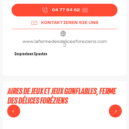
04 77 94 62
▒▒
KONTAKTIEREN SIE UNS
www.lafermedesdelicesforeziens.com
Gesprochene Sprachen
Gesprochene Sprachen
AIRES DE JEUX ET JEUX GONFLABLES, FERME
DES DÉLICES FORÉZIENS
SAINT-CYR-LES-VIGNES