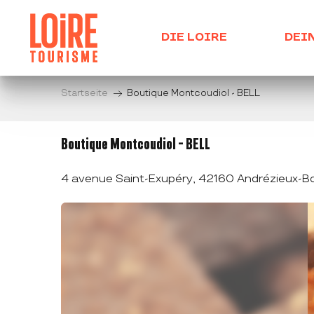
Aller
au
DIE LOIRE
DEI
contenu
principal
Startseite
Boutique Montcoudiol - BELL
Boutique Montcoudiol - BELL
4 avenue Saint-Exupéry, 42160 Andrézieux-