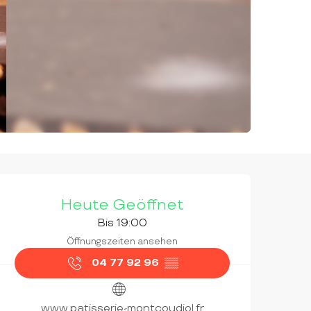
ÖFFNUNGSZEITEN & KON
Heute Geöffnet
Bis 19:00
Öffnungszeiten ansehen
04 77 92 96
▒▒
www.patisserie-montcoudiol.fr