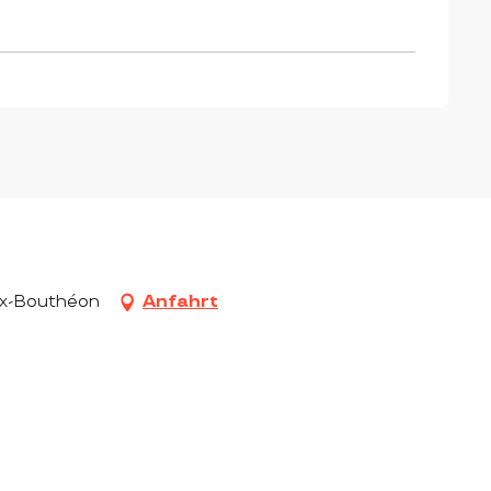
ux-Bouthéon
Anfahrt