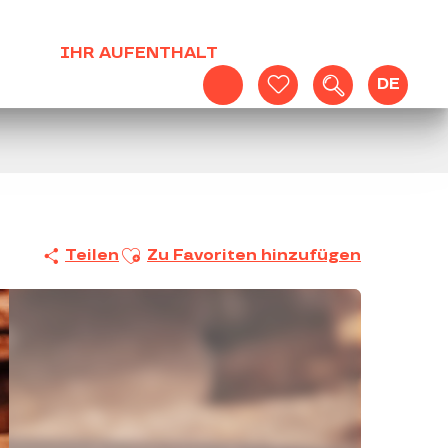
IHR AUFENTHALT
DE
Suche
Voir les favoris
Ajouter aux favoris
Teilen
Zu Favoriten hinzufügen