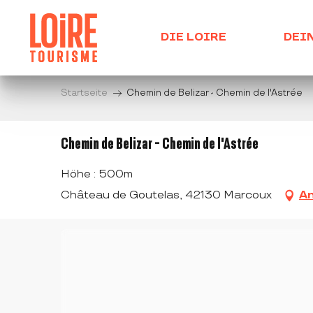
Aller
au
DIE LOIRE
DEI
contenu
principal
Startseite
Chemin de Belizar - Chemin de l'Astrée
Chemin de Belizar - Chemin de l'Astrée
Höhe : 500m
Château de Goutelas, 42130 Marcoux
An