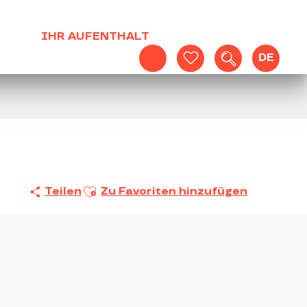
IHR AUFENTHALT
DE
Suche
Voir les favoris
Ajouter aux favoris
Teilen
Zu Favoriten hinzufügen