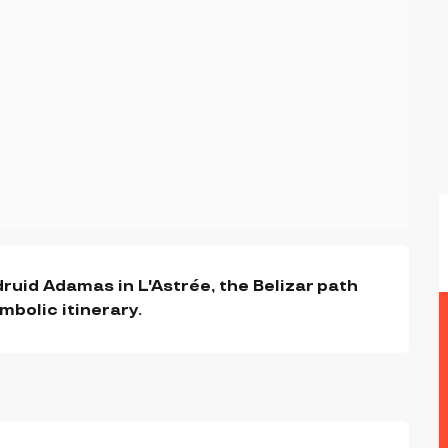
ruid Adamas in L'Astrée, the Belizar path 
bolic itinerary.