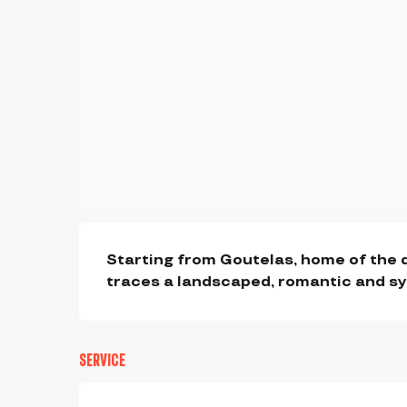
BESCHREIBUNG
Starting from Goutelas, home of the d
traces a landscaped, romantic and sym
SERVICE