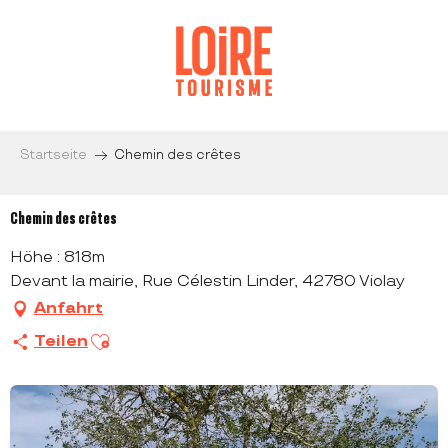
Aller
au
contenu
principal
Startseite
Chemin des crêtes
Chemin des crêtes
Höhe : 818m
Devant la mairie, Rue Célestin Linder, 42780 Violay
Anfahrt
Ajouter aux favoris
Teilen