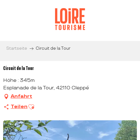
Aller
au
contenu
principal
Startseite
Circuit de la Tour
Circuit de la Tour
Höhe : 345m
Esplanade de la Tour, 42110 Cleppé
Anfahrt
Ajouter aux favoris
Teilen