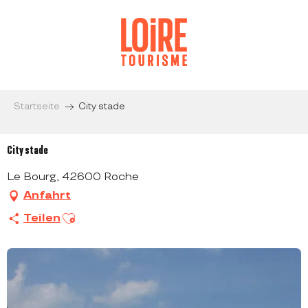
Aller
au
contenu
principal
Startseite
City stade
City stade
Le Bourg, 42600 Roche
Anfahrt
Ajouter aux favoris
Teilen