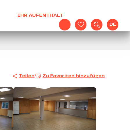
IHR AUFENTHALT
DE
Suche
Voir les favoris
Ajouter aux favoris
Teilen
Zu Favoriten hinzufügen