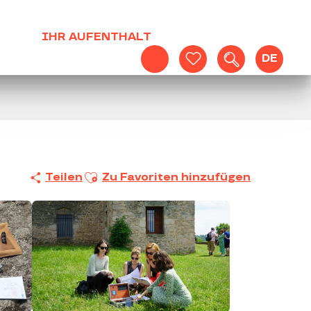
IHR AUFENTHALT
DE
Suche
Voir les favoris
Ajouter aux favoris
Teilen
Zu Favoriten hinzufügen