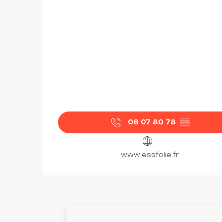
06 07 80 78
▒▒
www.essfolie.fr