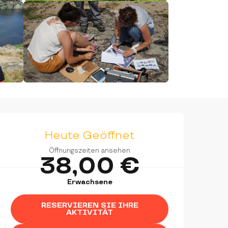
ÖFFNUNGSZEITEN & KON
Heute Geöffnet
Öffnungszeiten ansehen
38,00 €
Erwachsene
RESERVIEREN SIE IHRE
AKTIVITÄT