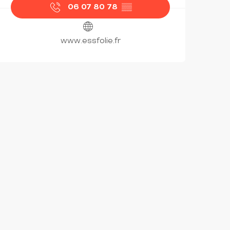
06 07 80 78
▒▒
www.essfolie.fr