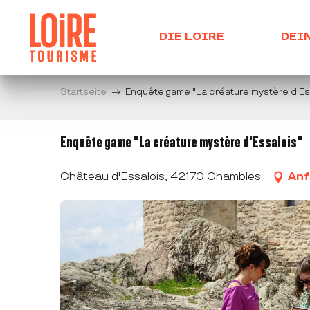
Aller
au
DIE LOIRE
DEI
contenu
principal
Startseite
Enquête game "La créature mystère d'Es
Enquête game "La créature mystère d'Essalois"
Château d'Essalois, 42170 Chambles
Anf