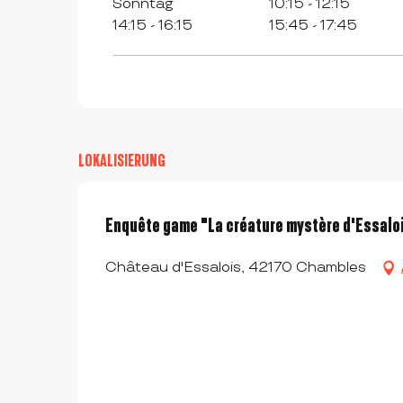
Sonntag
10:15 - 12:15
14:15 - 16:15
15:45 - 17:45
LOKALISIERUNG
Enquête game "La créature mystère d'Essalo
Château d'Essalois, 42170 Chambles