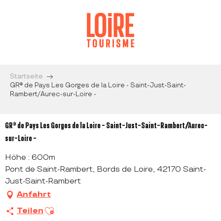
Aller
au
contenu
principal
Startseite
GR® de Pays Les Gorges de la Loire - Saint-Just-Saint-
Rambert/Aurec-sur-Loire -
GR® de Pays Les Gorges de la Loire - Saint-Just-Saint-Rambert/Aurec-
sur-Loire -
Höhe : 600m
Pont de Saint-Rambert, Bords de Loire, 42170 Saint-
Just-Saint-Rambert
Anfahrt
Ajouter aux favoris
Teilen