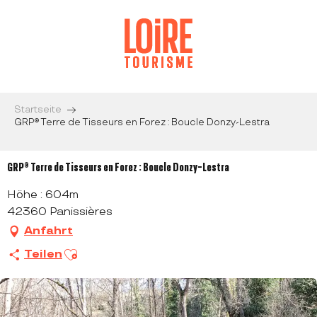
Aller
au
contenu
principal
Startseite
GRP® Terre de Tisseurs en Forez : Boucle Donzy-Lestra
GRP® Terre de Tisseurs en Forez : Boucle Donzy-Lestra
Höhe : 604m
42360 Panissières
Anfahrt
Ajouter aux favoris
Teilen