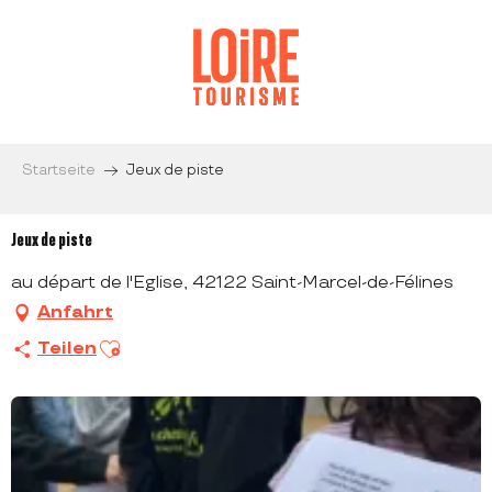
Aller
au
contenu
principal
Startseite
Jeux de piste
Jeux de piste
au départ de l'Eglise, 42122 Saint-Marcel-de-Félines
Anfahrt
Ajouter aux favoris
Teilen