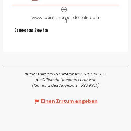
www.saint-marcel-de-felines.fr
Gesprochene Sprachen
Gesprochene Sprachen
Aktualisiert am 16 Dezember 2025 Um 17:10
gei Office de Tourisme Forez Est
(Kennung des Angebots :
5939981
)
Einen Irrtum angeben