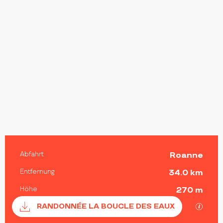
PRAKTISCHE INFORMATIONEN
Abfahrt
Roanne
Entfernung
34.0 km
Höhe
270 m
Dokumentation
Mit G
RANDONNÉE LA BOUCLE DES EAUX