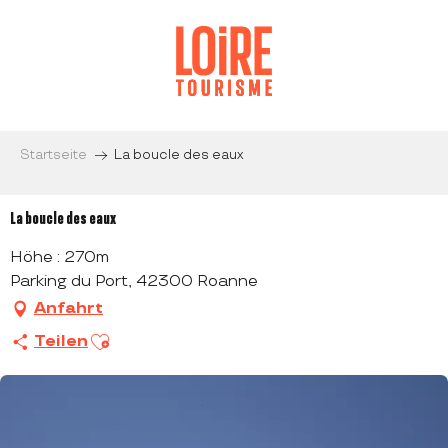
Aller
au
contenu
principal
Startseite
La boucle des eaux
La boucle des eaux
Höhe : 270m
Parking du Port, 42300 Roanne
Anfahrt
Ajouter aux favoris
Teilen