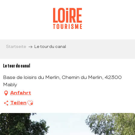
Aller
au
contenu
principal
Startseite
Le tour du canal
Le tour du canal
Base de loisirs du Merlin, Chemin du Merlin, 42300
Mably
Anfahrt
Ajouter aux favoris
Teilen