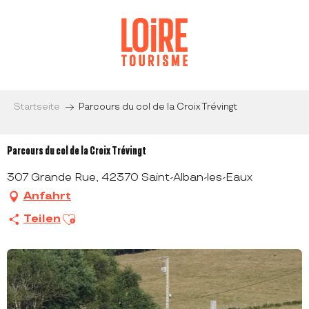
Aller
au
contenu
principal
Startseite
Parcours du col de la Croix Trévingt
Parcours du col de la Croix Trévingt
307 Grande Rue, 42370 Saint-Alban-les-Eaux
Anfahrt
Ajouter aux favoris
Teilen