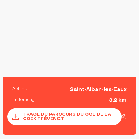
PRAKTISCHE INFORMATIONEN
Abfahrt
Saint-Alban-les-Eaux
Entfernung
8.2 km
Dokumentation
TRACE DU PARCOURS DU COL DE LA
Mit G
COIX TRÉVINGT