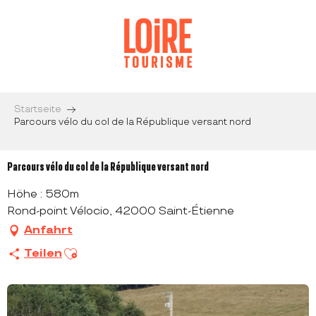
Aller
au
contenu
principal
Startseite
Parcours vélo du col de la République versant nord
Parcours vélo du col de la République versant nord
Höhe : 580m
Rond-point Vélocio, 42000 Saint-Étienne
Anfahrt
Ajouter aux favoris
Teilen