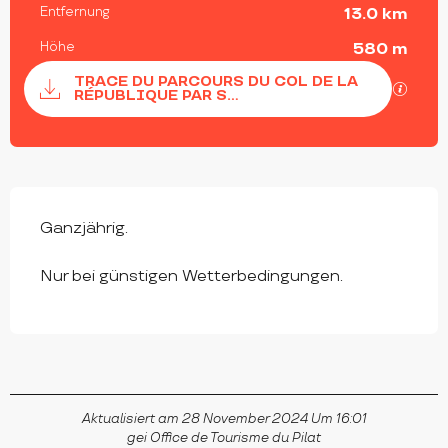
Entfernung
13.0 km
Höhe
580 m
Dokumentation
TRACE DU PARCOURS DU COL DE LA
Mit G
RÉPUBLIQUE PAR S...
Ganzjährig.
Nur bei günstigen Wetterbedingungen.
Aktualisiert am 28 November 2024 Um 16:01
gei Office de Tourisme du Pilat