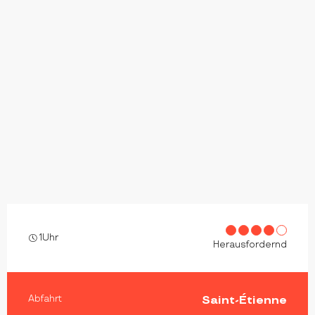
1Uhr
Herausfordernd
PRAKTISCHE INFORMATIONEN
Abfahrt
Saint-Étienne