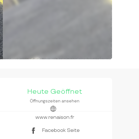
ÖFFNUNGSZEITEN & KON
Heute Geöffnet
Öffnungszeiten ansehen
www.renaison.fr
Facebook Seite