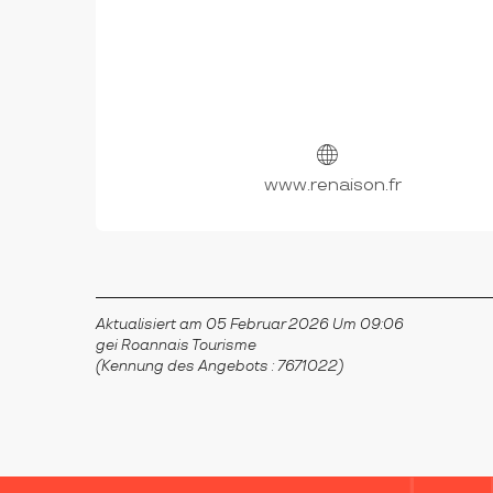
www.renaison.fr
Aktualisiert am 05 Februar 2026 Um 09:06
gei Roannais Tourisme
(Kennung des Angebots :
7671022
)