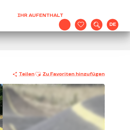
IHR AUFENTHALT
DE
Suche
Voir les favoris
Ajouter aux favoris
Teilen
Zu Favoriten hinzufügen