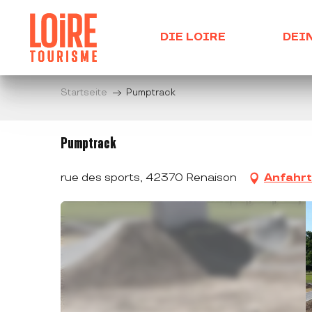
Aller
au
DIE LOIRE
DEI
contenu
principal
Startseite
Pumptrack
Pumptrack
rue des sports, 42370 Renaison
Anfahrt