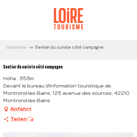
Aller
au
contenu
principal
Startseite
Sentier du curiste côté campagne
Sentier du curiste côté campagne
Höhe : 353m
Devant le bureau d'information touristique de
Montrond-les-Bains, 125 avenue des sources, 42210
Montrond-les-Bains
Anfahrt
Ajouter aux favoris
Teilen