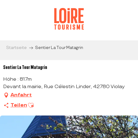
Aller
au
contenu
principal
Startseite
Sentier La Tour Matagrin
Sentier La Tour Matagrin
Höhe : 817m
Devant la mairie, Rue Célestin Linder, 42780 Violay
Anfahrt
Ajouter aux favoris
Teilen