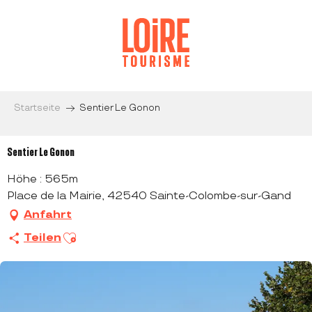
Aller
au
contenu
principal
Startseite
Sentier Le Gonon
Sentier Le Gonon
Höhe : 565m
Place de la Mairie, 42540 Sainte-Colombe-sur-Gand
Anfahrt
Ajouter aux favoris
Teilen