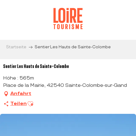
Aller
au
contenu
principal
Startseite
Sentier Les Hauts de Sainte-Colombe
Sentier Les Hauts de Sainte-Colombe
Höhe : 565m
Place de la Mairie, 42540 Sainte-Colombe-sur-Gand
Anfahrt
Ajouter aux favoris
Teilen