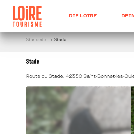
Aller
au
DIE LOIRE
DEI
contenu
principal
Startseite
Stade
Stade
Route du Stade, 42330 Saint-Bonnet-les-Oul