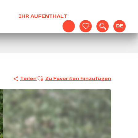
IHR AUFENTHALT
DE
Suche
Voir les favoris
Ajouter aux favoris
Teilen
Zu Favoriten hinzufügen