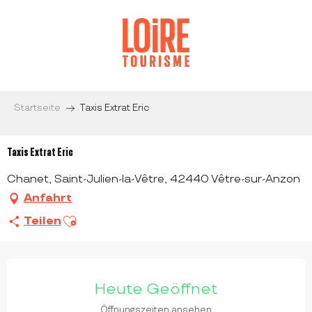
Aller
au
contenu
principal
Startseite
Taxis Extrat Eric
Taxis Extrat Eric
Chanet, Saint-Julien-la-Vêtre, 42440 Vêtre-sur-Anzon
Anfahrt
Ajouter aux favoris
Teilen
ÖFFNUNGSZEITEN & KONTAKTDATEN
Heute Geöffnet
Öffnungszeiten ansehen