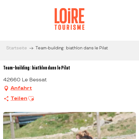
Aller
au
contenu
principal
Startseite
Team-building : biathlon dans le Pilat
Team-building : biathlon dans le Pilat
42660 Le Bessat
Anfahrt
Ajouter aux favoris
Teilen