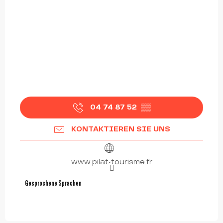
04 74 87 52
▒▒
KONTAKTIEREN SIE UNS
www.pilat-tourisme.fr
Gesprochene Sprachen
Gesprochene Sprachen