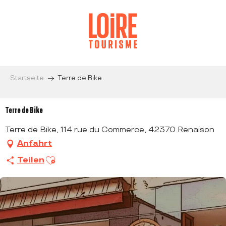
Aller
au
contenu
principal
Startseite
Terre de Bike
Terre de Bike
Terre de Bike, 114 rue du Commerce, 42370 Renaison
Anfahrt
Ajouter aux favoris
Teilen