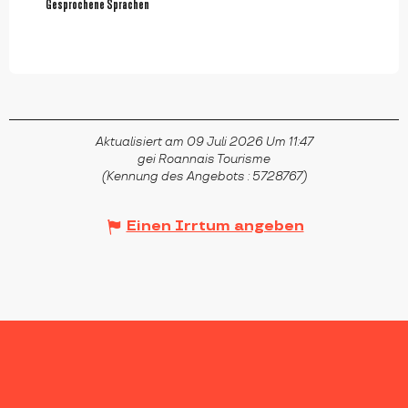
Gesprochene Sprachen
Gesprochene Sprachen
Aktualisiert am 09 Juli 2026 Um 11:47
gei Roannais Tourisme
(Kennung des Angebots :
5728767
)
Einen Irrtum angeben