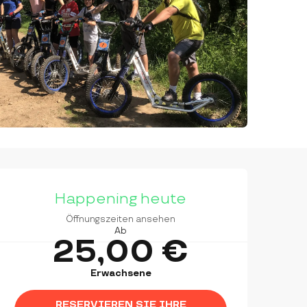
ÖFFNUNGSZEITEN & KON
Happening heute
Öffnungszeiten ansehen
Ab
25,00 €
Erwachsene
RESERVIEREN SIE IHRE