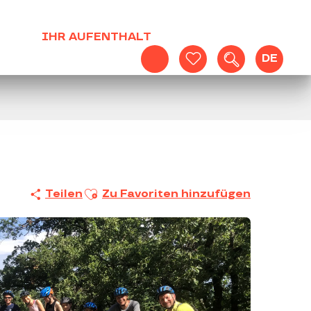
IHR AUFENTHALT
DE
Suche
Voir les favoris
Ajouter aux favoris
Teilen
Zu Favoriten hinzufügen