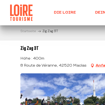
Aller
au
DIE LOIRE
DEI
contenu
principal
Startseite
Zig Zag 3T
Zig Zag 3T
Höhe : 400m
8 Route de Véranne, 42520 Maclas
Anfa