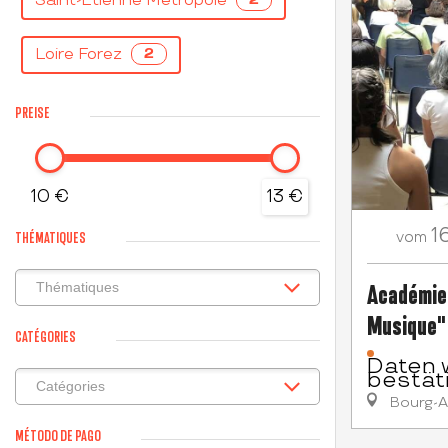
Saint-Etienne Métropole
Loire Forez
2
PREISE
10 €
13 €
16
THÉMATIQUES
vom
Académie 
Musique" 
CATÉGORIES
Daten 
bestät
Bourg-A
MÉTODO DE PAGO