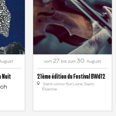
27.
30.
August
August
vom
bis zum
a Nuit
21ème édition du Festival BWd12
Saint-victor Sur Loire, Saint-
och
Étienne