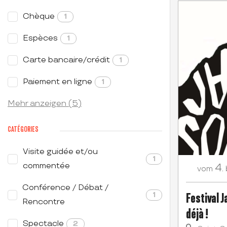
Chèque
1
Espèces
1
Carte bancaire/crédit
1
Paiement en ligne
1
Mehr anzeigen (5)
CATÉGORIES
Visite guidée et/ou
1
commentée
4.
vom
Conférence / Débat /
Festival 
1
Rencontre
déjà !
Spectacle
2