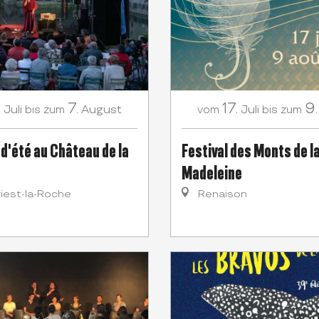
.
7.
17.
9.
Juli
August
Juli
bis zum
vom
bis zum
 d'été au Château de la
Festival des Monts de l
Madeleine
riest-la-Roche
Renaison