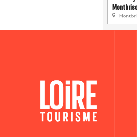
Montbriso
Montbr