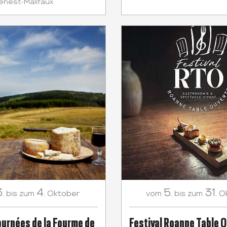
enest-Malifaux
.
4.
5.
31.
Oktober
O
bis zum
vom
bis zum
urnées de la Fourme de
Festival Roanne Table 