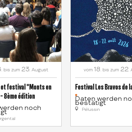
.
23.
18.
22.
August
bis zum
vom
bis zum
et festival "Monts en
Festival Les Bravos de l
- 8ème édition
Daten werden n
bestätigt
werden noch
Pélussin
igt
rgental