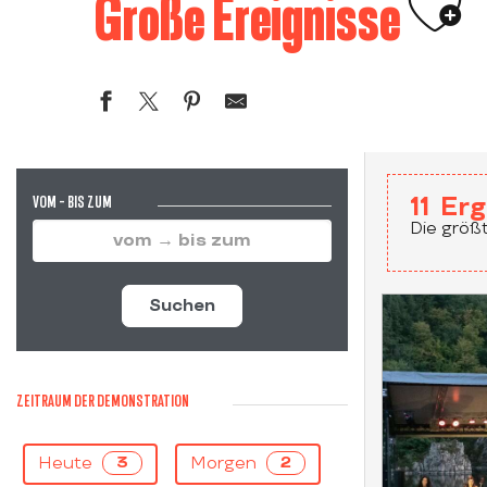
Ajou
Große Ereignisse
VOM - BIS ZUM
11
Erg
Die größt
Suchen
ZEITRAUM DER DEMONSTRATION
Heute
Morgen
3
2