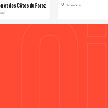
n et des Côtes du Forez
Roanne
ison