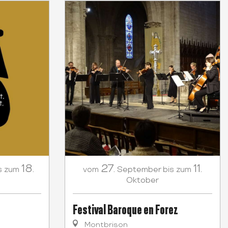
18.
27.
11.
September
s zum
vom
bis zum
Oktober
Festival Baroque en Forez
Montbrison