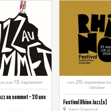
13.
25.
September
September
bis zum
vom
bi
Oktober
Jazz au sommet - 20 ans
Festival Rhino Jazz(s)
Saint-Chamond