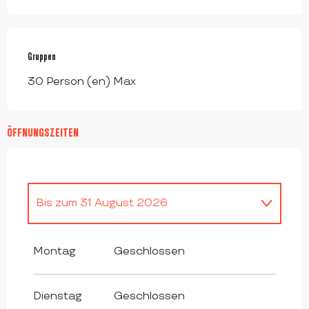
Gruppen
Gruppen
30 Person (en) Max
ÖFFNUNGSZEITEN
Bis zum
31 August 2026
vom
1 Januar 2026
bis zum
30 April
2026
Montag
Geschlossen
vom
1 Mai 2026
bis zum
30 Juni 2026
Dienstag
Geschlossen