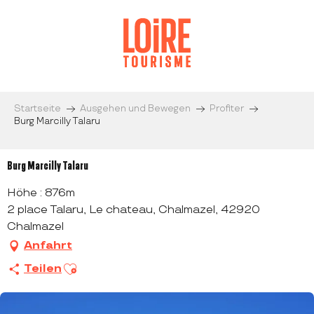
Aller
au
contenu
principal
Startseite
Ausgehen und Bewegen
Profiter
Burg Marcilly Talaru
Burg Marcilly Talaru
Höhe : 876m
2 place Talaru, Le chateau, Chalmazel, 42920
Chalmazel
Anfahrt
Ajouter aux favoris
Teilen