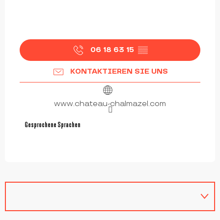
06 18 63 15
▒▒
KONTAKTIEREN SIE UNS
www.chateau-chalmazel.com
Gesprochene Sprachen
Gesprochene Sprachen
Ab
135
€