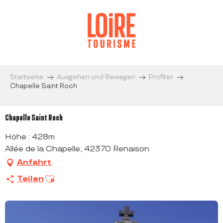
Aller
au
contenu
principal
Startseite
Ausgehen und Bewegen
Profiter
Chapelle Saint Roch
Chapelle Saint Roch
Höhe : 428m
Allée de la Chapelle, 42370 Renaison
Anfahrt
Ajouter aux favoris
Teilen