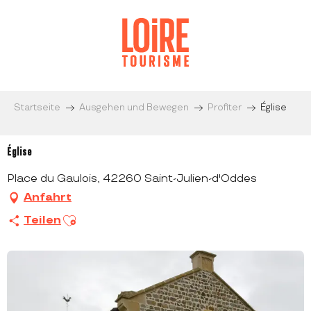
Aller
au
contenu
principal
Startseite
Ausgehen und Bewegen
Profiter
Église
Église
Place du Gaulois, 42260 Saint-Julien-d'Oddes
Anfahrt
Ajouter aux favoris
Teilen