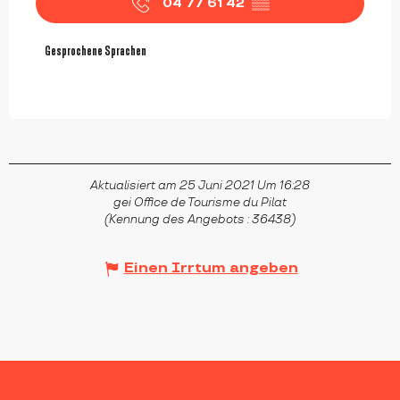
04 77 61 42
▒▒
Gesprochene Sprachen
Gesprochene Sprachen
Aktualisiert am 25 Juni 2021 Um 16:28
gei Office de Tourisme du Pilat
(Kennung des Angebots :
36438
)
Einen Irrtum angeben