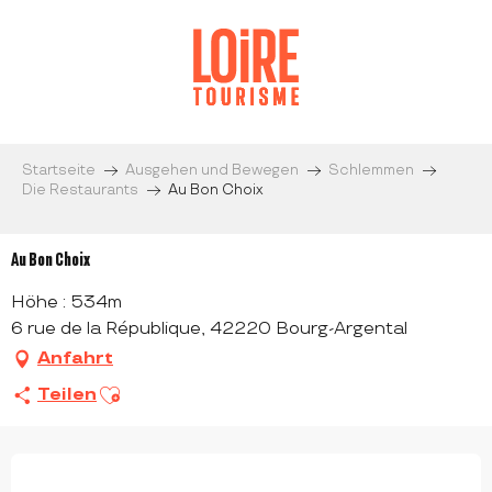
Aller
au
contenu
principal
Startseite
Ausgehen und Bewegen
Schlemmen
Die Restaurants
Au Bon Choix
Au Bon Choix
Höhe : 534m
6 rue de la République, 42220 Bourg-Argental
Anfahrt
Ajouter aux favoris
Teilen
ÖFFNUNGSZEITEN & KONTAKTDATEN