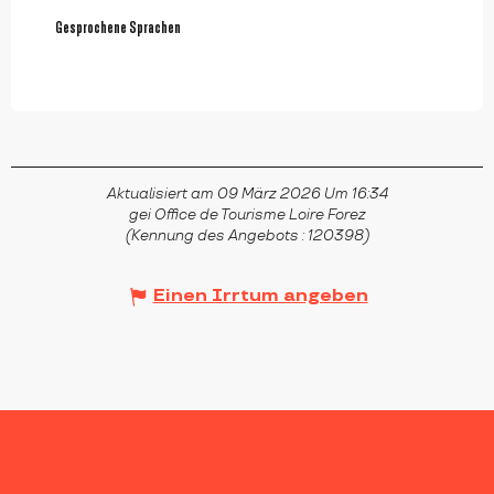
Gesprochene Sprachen
Gesprochene Sprachen
Aktualisiert am 09 März 2026 Um 16:34
gei Office de Tourisme Loire Forez
(Kennung des Angebots :
120398
)
Einen Irrtum angeben