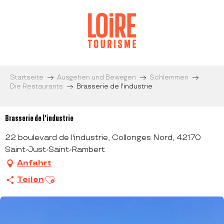
Aller
au
contenu
principal
Startseite
Ausgehen und Bewegen
Schlemmen
Die Restaurants
Brasserie de l'industrie
Brasserie de l'industrie
22 boulevard de l'industrie, Collonges Nord, 42170
Saint-Just-Saint-Rambert
Anfahrt
Ajouter aux favoris
Teilen