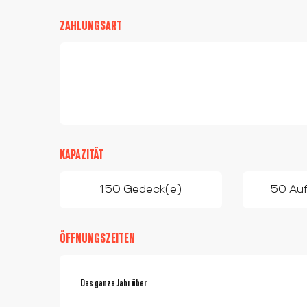
ZAHLUNGSART
KAPAZITÄT
150 Gedeck(e)
50 Auf
ÖFFNUNGSZEITEN
Das ganze Jahr über
Das ganze Jahr über