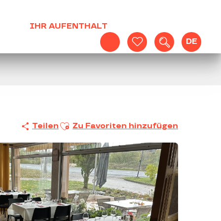
IHR AUFENTHALT
DE
Suche
Voir les favoris
Ajouter aux favoris
Teilen
Zu Favoriten hinzufügen