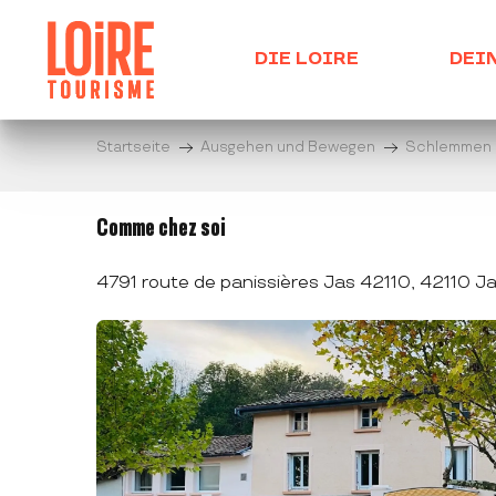
Aller
au
DIE LOIRE
DEI
contenu
principal
Startseite
Ausgehen und Bewegen
Schlemmen
Comme chez soi
4791 route de panissières Jas 42110, 42110 J