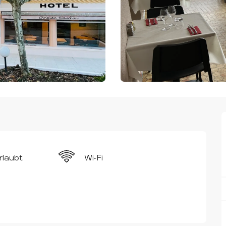
rlaubt
Wi-Fi