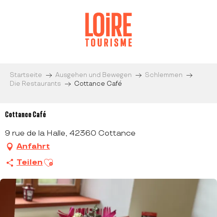
Aller
au
contenu
principal
Startseite
Ausgehen und Bewegen
Schlemmen
Die Restaurants
Cottance Café
Cottance Café
9 rue de la Halle, 42360 Cottance
Anfahrt
Ajouter aux favoris
Teilen