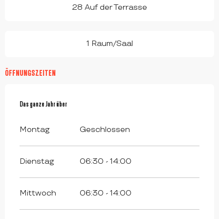
28 Auf der Terrasse
1 Raum/Saal
ÖFFNUNGSZEITEN
Das ganze Jahr über
Das ganze Jahr über
Montag
Geschlossen
Dienstag
06:30 - 14:00
Mittwoch
06:30 - 14:00