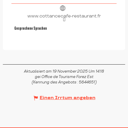
www.cottancecafe-restaurant.fr
Gesprochene Sprachen
Gesprochene Sprachen
Aktualisiert am 19 November 2025 Um 14:18
gei Office de Tourisme Forez Est
(Kennung des Angebots :
5644651
)
Einen Irrtum angeben