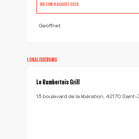
BIS ZUM
31 AUGUST 2026
VOM
1 JANUAR 2026
BIS ZUM
31 JULI 2026
Geöffnet
VOM
1 SEPTEMBER 2026
BIS ZUM
31 DEZEMBER 2026
LOKALISIERUNG
Le Rambertois Grill
13 boulevard de la libération, 42170 Saint