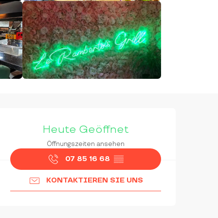
ÖFFNUNGSZEITEN & KON
Heute Geöffnet
Öffnungszeiten ansehen
07 85 16 68
▒▒
KONTAKTIEREN SIE UNS