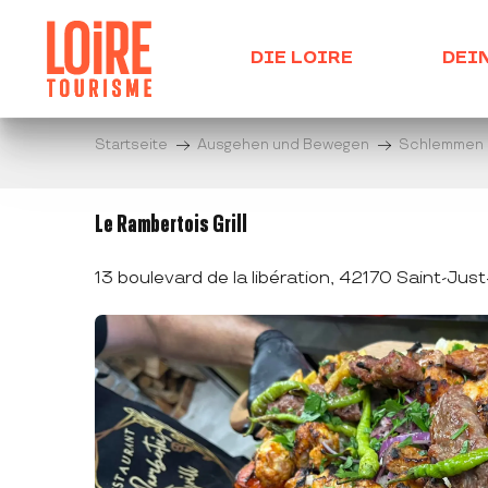
Aller
au
DIE LOIRE
DEI
contenu
principal
Startseite
Ausgehen und Bewegen
Schlemmen
Le Rambertois Grill
13 boulevard de la libération, 42170 Saint-Jus