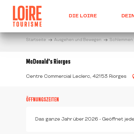
Aller
au
DIE LOIRE
DEI
contenu
principal
Startseite
Ausgehen und Bewegen
Schlemmen
McDonald's Riorges
Centre Commercial Leclerc, 42153 Riorges
ÖFFNUNGSZEITEN
Das ganze Jahr über 2026 - Geöffnet jed