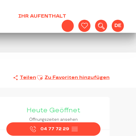
IHR AUFENTHALT
DE
Suche
Voir les favoris
Ajouter aux favoris
Teilen
Zu Favoriten hinzufügen
ÖFFNUNGSZEITEN & KON
Heute Geöffnet
Öffnungszeiten ansehen
04 77 72 29
▒▒