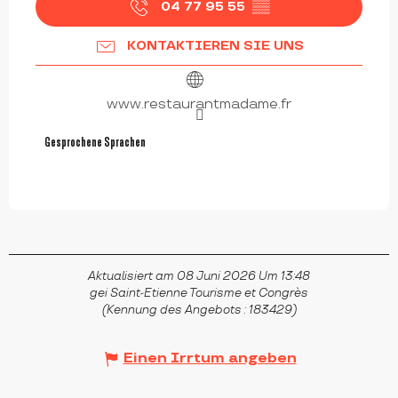
04 77 95 55
▒▒
KONTAKTIEREN SIE UNS
www.restaurantmadame.fr
Gesprochene Sprachen
Gesprochene Sprachen
Aktualisiert am 08 Juni 2026 Um 13:48
gei Saint-Etienne Tourisme et Congrès
(Kennung des Angebots :
183429
)
Einen Irrtum angeben