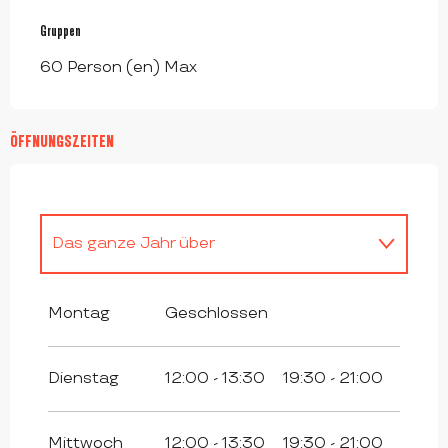
Gruppen
Gruppen
60 Person (en) Max
ÖFFNUNGSZEITEN
Das ganze Jahr über
Das ganze Jahr über 2027
Montag
Geschlossen
Dienstag
12:00 - 13:30
19:30 - 21:00
Mittwoch
12:00 - 13:30
19:30 - 21:00