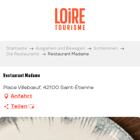
Aller
au
contenu
principal
Startseite
Ausgehen und Bewegen
Schlemmen
Die Restaurants
Restaurant Madame
Restaurant Madame
Place Villebœuf, 42100 Saint-Étienne
Anfahrt
Ajouter aux favoris
Teilen