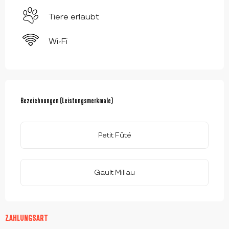
Tiere erlaubt
Wi-Fi
LEISTUNGENSMÖGLICHKEITEN
Bezeichnungen (Leistungsmerkmale)
Bezeichnungen (Leistungsmerkmale)
Petit Fûté
Gault Millau
ZAHLUNGSART