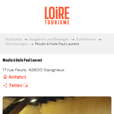
Aller
au
contenu
principal
Startseite
Ausgehen und Bewegen
Schlemmen
Verkostungen
Moulin à Huile Paul Laurent
Moulin à Huile Paul Laurent
17 rue Feurs, 42600 Savigneux
Anfahrt
Ajouter aux favoris
Teilen