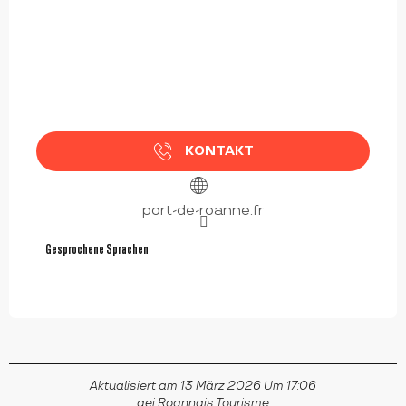
KONTAKT
port-de-roanne.fr
Gesprochene Sprachen
Gesprochene Sprachen
Aktualisiert am 13 März 2026 Um 17:06
gei Roannais Tourisme