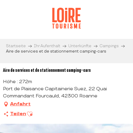
Aller
au
contenu
principal
Startseite
Ihr Aufenthalt
Unterkünfte
Campings
Aire de services et de stationnement camping-cars
Aire de services et de stationnement camping-cars
Höhe : 272m
Port de Plaisance Capitainerie Suez, 22 Quai
Commandant Fourcauld, 42300 Roanne
Anfahrt
Ajouter aux favoris
Teilen