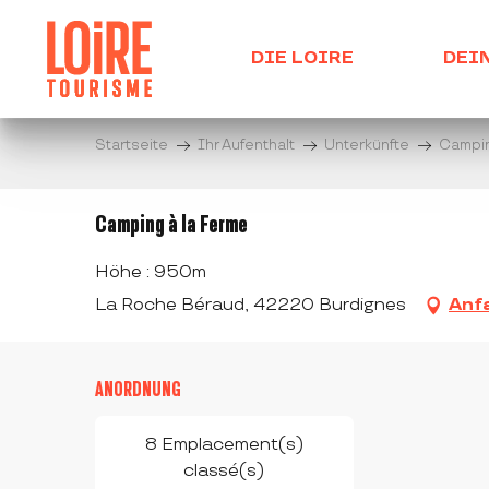
Aller
au
DIE LOIRE
DEI
contenu
principal
Startseite
Ihr Aufenthalt
Unterkünfte
Campi
Camping à la Ferme
Höhe : 950m
La Roche Béraud, 42220 Burdignes
Anf
ANORDNUNG
8 Emplacement(s)
classé(s)