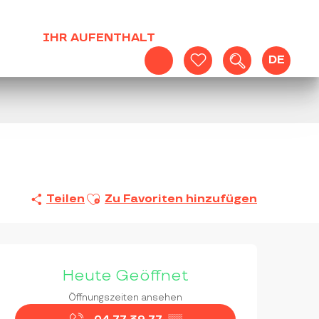
IHR AUFENTHALT
DE
Suche
Voir les favoris
Ajouter aux favoris
Teilen
Zu Favoriten hinzufügen
ÖFFNUNGSZEITEN & KON
Heute Geöffnet
Öffnungszeiten ansehen