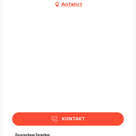
Anfahrt
KONTAKT
Gesprochene Sprachen
Gesprochene Sprachen