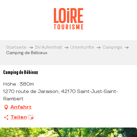
Aller
au
contenu
principal
Startseite
Ihr Aufenthalt
Unterkünfte
Campings
Camping de Bébieux
Camping de Bébieux
Höhe : 380m
1270 route de Jaraison, 42170 Saint-Just-Saint-
Rambert
Anfahrt
Ajouter aux favoris
Teilen