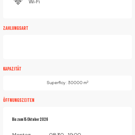
Wi-Fi
ZAHLUNGSART
KAPAZITÄT
2
Superficy : 30000 m
ÖFFNUNGSZEITEN
vom
Bis zum
1 April 2026
15 Oktober 2026
bis zum
15 Oktober 2026