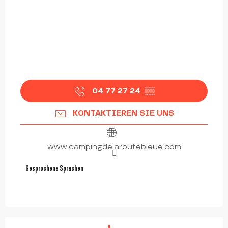
04 77 27 24
▒▒
KONTAKTIEREN SIE UNS
www.campingdelaroutebleue.com
Gesprochene Sprachen
Gesprochene Sprachen