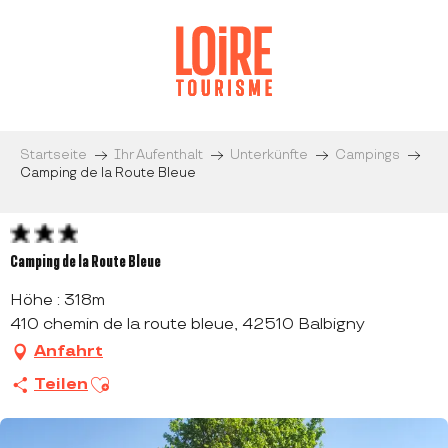
Aller
au
contenu
principal
Startseite
Ihr Aufenthalt
Unterkünfte
Campings
Camping de la Route Bleue
Camping de la Route Bleue
Höhe : 318m
410 chemin de la route bleue, 42510 Balbigny
Anfahrt
Ajouter aux favoris
Teilen