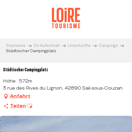
Aller
au
contenu
principal
Startseite
Ihr Aufenthalt
Unterkünfte
Campings
Städtischer Campingplatz
Städtischer Campingplatz
Höhe : 572m
3 rue des Rives du Lignon, 42890 Sail-sous-Couzan
Anfahrt
Ajouter aux favoris
Teilen