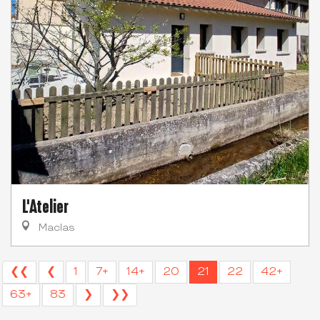
L'Atelier
Maclas
❮❮
❮
1
7+
14+
20
21
22
42+
63+
83
❯
❯❯