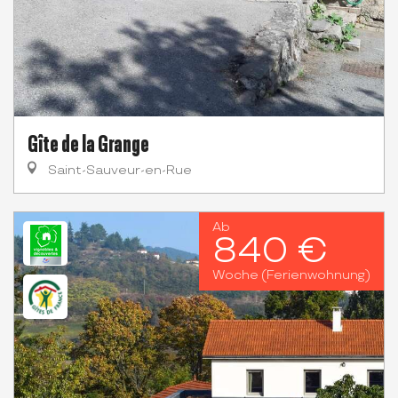
Gîte de la Grange
Saint-Sauveur-en-Rue
Ab
840 €
Woche (Ferienwohnung)