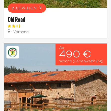
RESERVIEREN
Old Road
Véranne
Ab
490 €
Woche (Ferienwohnung)