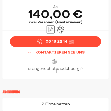
ÖFFNUNGSZEITEN & KONTAKTDATEN
Ab
140,00 €
Zwei Personen (Gästezimmer)
Parkplatz
Tiere erlaubt
06 13 22 14
▒▒
KONTAKTIEREN SIE UNS
orangeriechateaudubourg.fr
ANORDNUNG
2 Einzelbetten