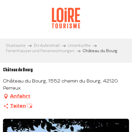
Aller
au
contenu
principal
Startseite
Ihr Aufenthalt
Unterkünfte
Ferienhäuser und Ferienwohnungen
Château du Bourg
Château du Bourg
Château du Bourg, 1552 chemin du Bourg, 42120
Perreux
Anfahrt
Ajouter aux favoris
Teilen