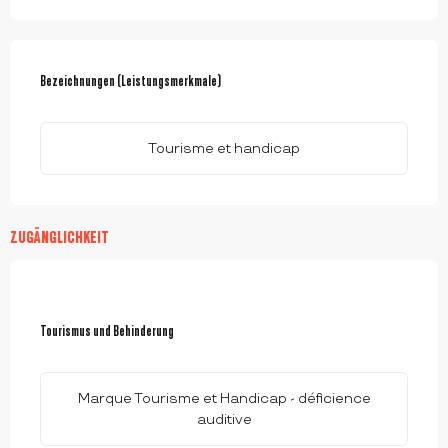
LEISTUNGENSMÖGLICHKEITEN
Bezeichnungen (Leistungsmerkmale)
Bezeichnungen (Leistungsmerkmale)
Tourisme et handicap
ZUGÄNGLICHKEIT
Tourismus und Behinderung
Tourismus und Behinderung
Marque Tourisme et Handicap - déficience
auditive