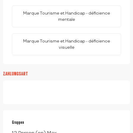
Marque Tourisme et Handicap - déficience
mentale
Marque Tourisme et Handicap - déficience
visuelle
ZAHLUNGSART
Gruppen
Gruppen