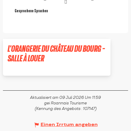
Gesprochene Sprachen
Gesprochene Sprachen
L'ORANGERIE DU CHÂTEAU DU BOURG -
SALLE À LOUER
PERREUX
Aktualisiert am 09 Juli 2026 Um 11:59
gei Roannais Tourisme
(Kennung des Angebots :
107147
)
Einen Irrtum angeben